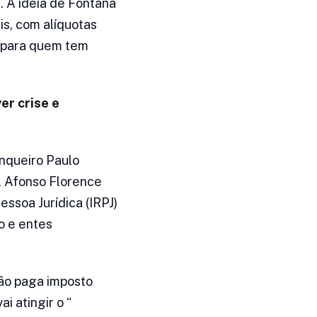
. A ideia de Fontana
is, com alíquotas
 para quem tem
er crise e
nqueiro Paulo
l Afonso Florence
ssoa Jurídica (IRPJ)
o e entes
não paga imposto
i atingir o “