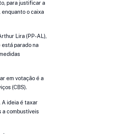
o, para justificar a
, enquanto o caixa
rthur Lira (PP-AL),
e está parado na
 medidas
rar em votação é a
iços (CBS).
 A ideia é taxar
s a combustíveis