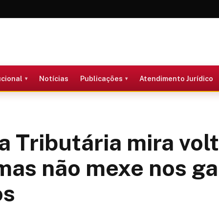
ucional
Notícias
Publicações
Atendimento Jurídico
 Tributária mira vol
mas não mexe nos g
os