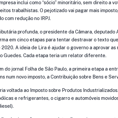
presa inclui como “sócio” minoritário, sem direito a vot
itos trabalhistas. O pejotizado vai pagar mais imposto
do com redução no IRPJ.
butária profunda, o presidente da Câmara, deputado A
forma em cinco etapas para tentar destravar o texto qu
 2020. A ideia de Lira é ajudar o governo a aprovar as
 Guedes. Cada etapa teria um relator diferente.
do jornal Folha de São Paulo, a primeira etapa a ent
ins num novo imposto, a Contribuição sobre Bens e Serv
ia voltada ao Imposto sobre Produtos Industrializados.
oólicas e refrigerantes, o cigarro e automóveis movido
iesel).