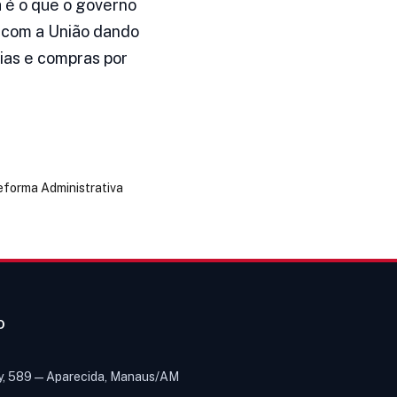
a é o que o governo
s com a União dando
ias e compras por
eforma Administrativa
O
y, 589 — Aparecida, Manaus/AM