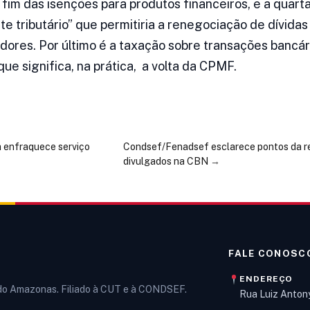
 fim das isenções para produtos financeiros, e a quart
e tributário” que permitiria a renegociação de dívida
ores. Por último é a taxação sobre transações bancár
 que significa, na prática, a volta da CPMF.
a enfraquece serviço
Condsef/Fenadsef esclarece pontos da r
divulgados na CBN
→
FALE CONOSC
ENDEREÇO
 do Amazonas. Filiado à CUT e à CONDSEF.
Rua Luiz Anton