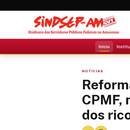
Início
Instit
NOTÍCIAS
Reforma
CPMF, 
dos ric