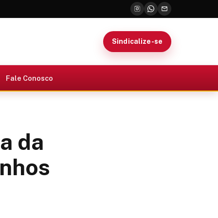
Sindicalize-se
Fale Conosco
ta da
anhos