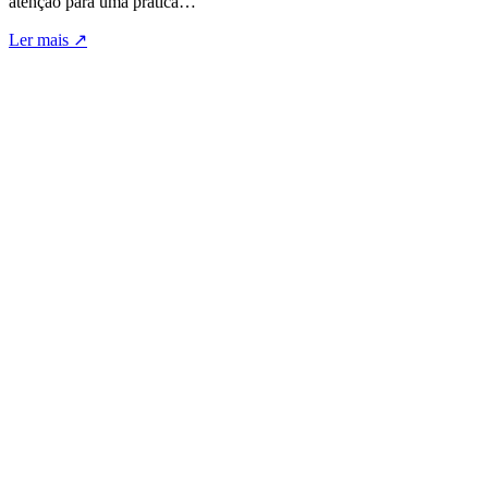
atenção para uma prática…
Ler mais
↗