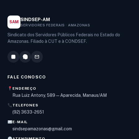
SINDSEP-AM
SAM
SERVIDORES FEDERAIS · AMAZONAS
Sindicato dos Servidores Públicos Federais no Estado do
Amazonas. Filiado à CUT e à CONDSEF.
FALE CONOSCO
ENDEREÇO
Rua Luiz Antony, 589 — Aparecida, Manaus/AM
TELEFONES
Olá! Digite um assunto e vou buscar em nossas
(92) 3633-2651
notícias, informes e páginas
.
E-MAIL
sindsepamazonas@gmail.com
ATENDIMENTO