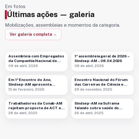
Em fotos
Últimas ações — galeria
Mobilizações, assembleias e momentos da categoria.
Ver galeria completa
4 fotos
6 fotos
Assembleia com Empregados
1ª assembleia geral de 2026 –
da Companhia Nacional de
Sindsep-AM – 08.04.2026
Abastecimento (Conab) –
09 de abril, 2026
08 de abril, 2026
9 fotos
9 fotos
09.04.2026
Em 1º Encontro do Ano,
Encontro Nacional do Fórum
Sindsep-AM apresenta
das Carreiras de Ciência e
pautas para aposentados em
Tecnologia – 29.11.2025
13 de fevereiro, 2026
29 de novembro, 2025
3 fotos
4 fotos
2026 – 13.02.2026
Trabalhadores da Conab-AM
Sindsep-AM na Suframa
rejeitam proposta de ACT e
falando sobre saúde do
defendem mobilização
trabalhador no ‘Abril Verde’ –
28 de abril, 2025
26 de abril, 2025
nacional – 28.04.2025
26.04.2025