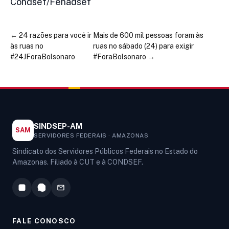
Condsef/Fenadsef
←
24 razões para você ir
Mais de 600 mil pessoas foram às
às ruas no
ruas no sábado (24) para exigir
#24JForaBolsonaro
#ForaBolsonaro
→
SINDSEP-AM
SAM
SERVIDORES FEDERAIS · AMAZONAS
Sindicato dos Servidores Públicos Federais no Estado do
Amazonas. Filiado à CUT e à CONDSEF.
FALE CONOSCO