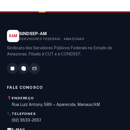
SINDSEP-AM
SAM
SERVIDORES FEDERAIS · AMAZONAS
Sindicato dos Servidores Públicos Federais no Estado do
Amazonas. Filiado à CUT e à CONDSEF.
FALE CONOSCO
ENDEREÇO
Rua Luiz Antony, 589 — Aparecida, Manaus/AM
TELEFONES
Olá! Digite um assunto e vou buscar em nossas
(92) 3633-2651
notícias, informes e páginas
.
E-MAIL