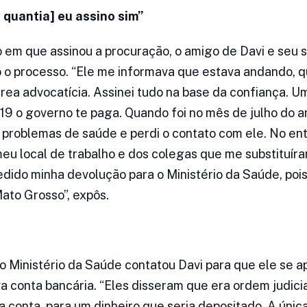
quantia] eu assino sim”
 em que assinou a procuração, o amigo de Davi e seu 
 o processo. “Ele me informava que estava andando, 
rea advocatícia. Assinei tudo na base da confiança. Um
 o governo te paga. Quando foi no mês de julho do an
r problemas de saúde e perdi o contato com ele. No ent
eu local de trabalho e dos colegas que me substituír
pedido minha devolução para o Ministério da Saúde, poi
Mato Grosso”, expôs.
o Ministério da Saúde contatou Davi para que ele se 
 conta bancária. “Eles disseram que era ordem judicia
 conta, para um dinheiro que seria depositado. A únic