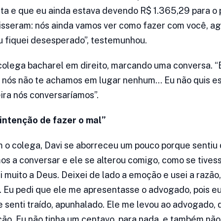
sta e que eu ainda estava devendo R$ 1.365,29 para o
sseram: nós ainda vamos ver como fazer com você, ag
eu fiquei desesperado”, testemunhou.
 colega bacharel em direito, marcando uma conversa. “E
 nós não te achamos em lugar nenhum… Eu não quis est
ra nós conversaríamos”.
 intenção de fazer o mal”
 o colega, Davi se aborreceu um pouco porque sentiu 
s a conversar e ele se alterou comigo, como se tivesse
i muito a Deus. Deixei de lado a emoção e usei a razão,
o. Eu pedi que ele me apresentasse o advogado, pois eu
me senti traído, apunhalado. Ele me levou ao advogado,
o. Eu não tinha um centavo, para nada, e também não