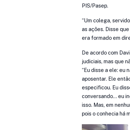
PIS/Pasep.
“Um colega, servido
as ações. Disse qu
era formado em direi
De acordo com Davi,
judiciais, mas que 
“Eu disse a ele: eu
aposentar. Ele entã
especificou. Eu dis
conversando… eu inc
isso. Mas, em nenhu
pois o conhecia há m