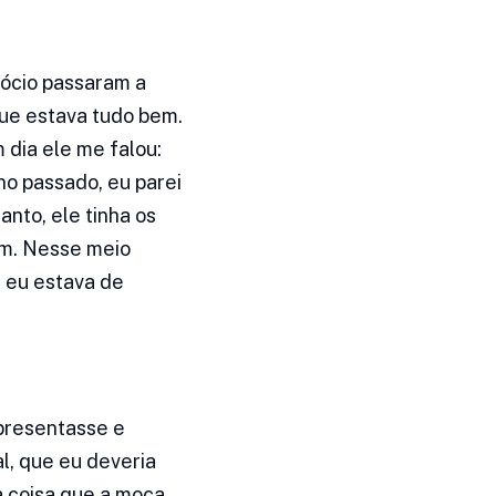
sócio passaram a
que estava tudo bem.
 dia ele me falou:
o passado, eu parei
anto, ele tinha os
am. Nesse meio
s eu estava de
apresentasse e
l, que eu deveria
a coisa que a moça