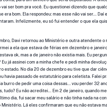
o vai ser bom pra você. Eu questionei dizendo que qual
se era bom. Ela respondeu: mas esse não vai ser… Daí e
taram. Infelizmente, eu só fui entender o que ela qui
bro, Davi retornou ao Ministério e outra atendente o 
ormei a ela que estava de férias em dezembro e janeir
stava ok, mas a de janeiro não existia mais. Eu pergun
 Eu já assinei com a minha chefe e pedi minha devoluçã
ro estado. No dia 20 de dezembro eu tive que dar ciê
 havia passado de estatutário para celetista. Falei pr
ia burro de pedir uma coisa dessas… vou perder 32 ano
s, tudo? Eu não acreditei… Em 2 de janeiro, quando me
ltimo dia, fui sacar meu salário e não tinha nada na con
o Ministério. Lá eles confirmaram que eu não estava ma