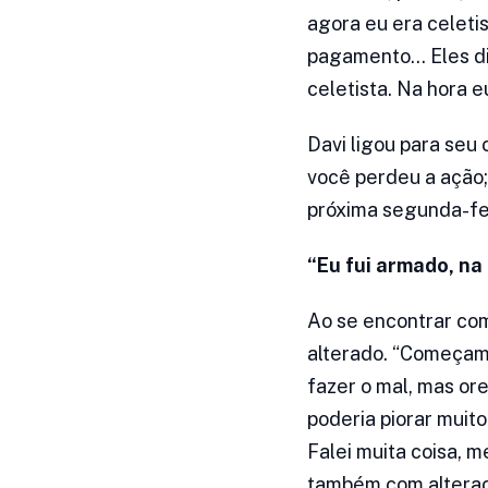
agora eu era celeti
pagamento… Eles di
celetista. Na hora 
Davi ligou para seu
você perdeu a ação;
próxima segunda-fei
“Eu fui armado, na
Ao se encontrar com
alterado. “Começamo
fazer o mal, mas ore
poderia piorar muit
Falei muita coisa, 
também com alteraçã