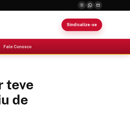
Sindicalize-se
Fale Conosco
r teve
iu de