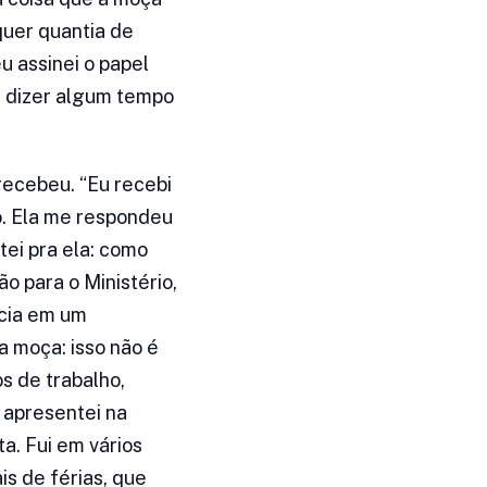
quer quantia de
u assinei o papel
s dizer algum tempo
recebeu. “Eu recebi
o. Ela me respondeu
tei pra ela: como
o para o Ministério,
ncia em um
a moça: isso não é
s de trabalho,
 apresentei na
ta. Fui em vários
is de férias, que