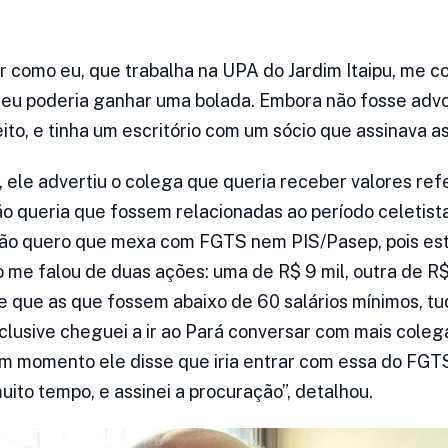
r como eu, que trabalha na UPA do Jardim Itaipu, me c
e eu poderia ganhar uma bolada. Embora não fosse ad
to, e tinha um escritório com um sócio que assinava as
 ele advertiu o colega que queria receber valores re
não queria que fossem relacionadas ao período celetist
 não quero que mexa com FGTS nem PIS/Pasep, pois es
o me falou de duas ações: uma de R$ 9 mil, outra de R$
se que as que fossem abaixo de 60 salários mínimos, 
lusive cheguei a ir ao Pará conversar com mais colega
m momento ele disse que iria entrar com essa do FGTS.
uito tempo, e assinei a procuração”, detalhou.