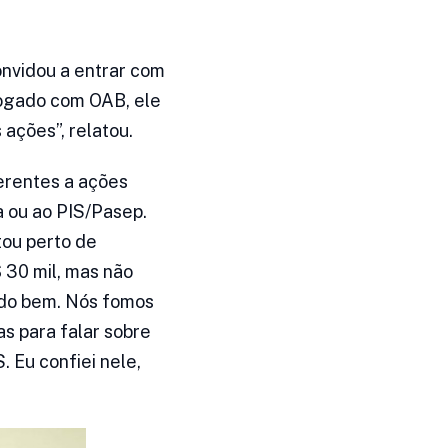
onvidou a entrar com
vogado com OAB, ele
 ações”, relatou.
ferentes a ações
a ou ao PIS/Pasep.
tou perto de
 30 mil, mas não
tudo bem. Nós fomos
s para falar sobre
 Eu confiei nele,