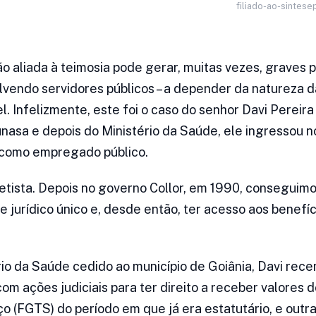
filiado-ao-sintese
o aliada à teimosia pode gerar, muitas vezes, graves 
lvendo servidores públicos – a depender da natureza da
l. Infelizmente, este foi o caso do senhor Davi Pereira
unasa e depois do Ministério da Saúde, ele ingressou n
, como empregado público.
etista. Depois no governo Collor, em 1990, conseguimos
 jurídico único e, desde então, ter acesso aos benefíc
rio da Saúde cedido ao município de Goiânia, Davi rec
om ações judiciais para ter direito a receber valores
o (FGTS) do período em que já era estatutário, e outr