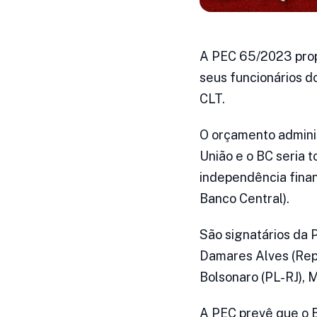
A PEC 65/2023 propõ
seus funcionários d
CLT.
O orçamento adminis
União e o BC seria 
independência finan
Banco Central).
São signatários da 
Damares Alves (Repu
Bolsonaro (PL-RJ), 
A PEC prevê que o B