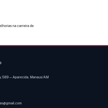
lhorias na carreira de
O
y, 589 — Aparecida, Manaus/AM
Olá! Digite um assunto e vou buscar
em nossas
notícias, informes e
1
páginas
.
as@gmail.com