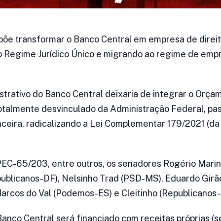
e transformar o Banco Central em empresa de direito
o Regime Jurídico Único e migrando ao regime de emp
trativo do Banco Central deixaria de integrar o Orça
totalmente desvinculado da Administração Federal, pa
ceira, radicalizando a Lei Complementar 179/2021 (da
PEC-65/203, entre outros, os senadores Rogério Marin
blicanos-DF), Nelsinho Trad (PSD-MS), Eduardo Girão
Marcos do Val (Podemos-ES) e Cleitinho (Republicanos
anco Central será financiado com receitas próprias (