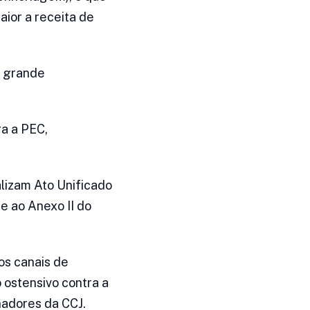
aior a receita de
a grande
a a PEC,
alizam Ato Unificado
te ao Anexo II do
os canais de
 ostensivo contra a
nadores da CCJ.