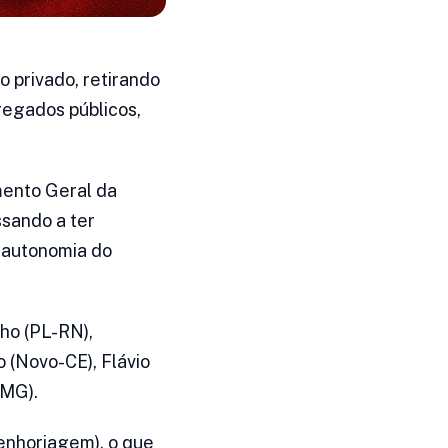
 privado, retirando
regados públicos,
mento Geral da
ssando a ter
 autonomia do
ho (PL-RN),
 (Novo-CE), Flávio
-MG).
senhoriagem), o que