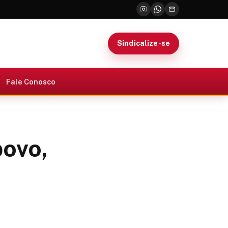
Sindicalize-se
Fale Conosco
povo,