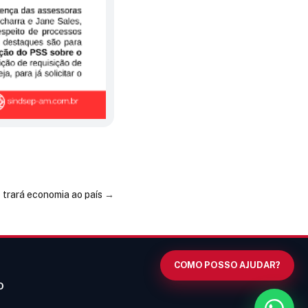
Olá! Digite um assunto e vou buscar
em nossas
notícias, informes e
páginas
.
 trará economia ao país
→
COMO POSSO AJUDAR?
O