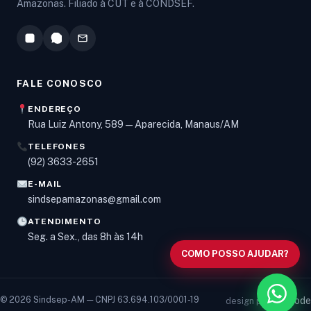
Amazonas. Filiado à CUT e à CONDSEF.
FALE CONOSCO
ENDEREÇO
Rua Luiz Antony, 589 — Aparecida, Manaus/AM
TELEFONES
Olá! Digite um assunto e vou buscar em nossas
(92) 3633-2651
notícias, informes e páginas
.
E-MAIL
sindsepamazonas@gmail.com
ATENDIMENTO
Seg. a Sex., das 8h às 14h
COMO POSSO AJUDAR?
© 2026 Sindsep-AM — CNPJ 63.694.103/0001-19
vancode
design por