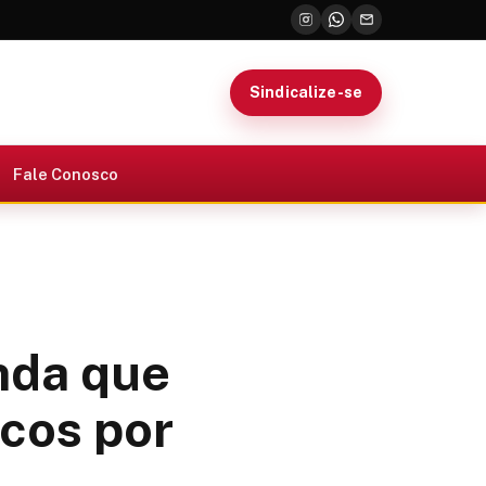
Sindicalize-se
Fale Conosco
nda que
icos por