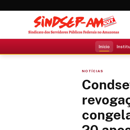
Início
Instit
NOTÍCIAS
Condse
revoga
congela
20 ano