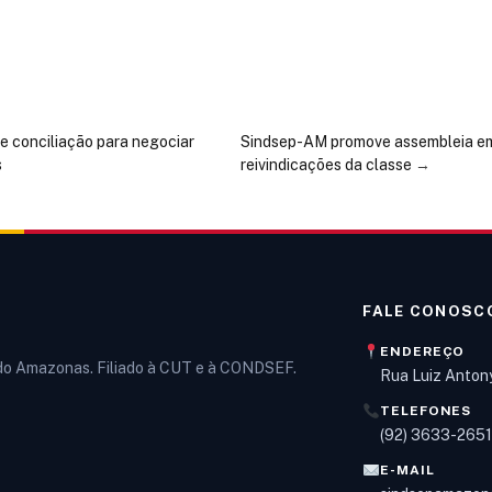
e conciliação para negociar
Sindsep-AM promove assembleia em 
s
reivindicações da classe
→
FALE CONOSC
ENDEREÇO
 do Amazonas. Filiado à CUT e à CONDSEF.
Rua Luiz Anton
TELEFONES
(92) 3633-265
E-MAIL