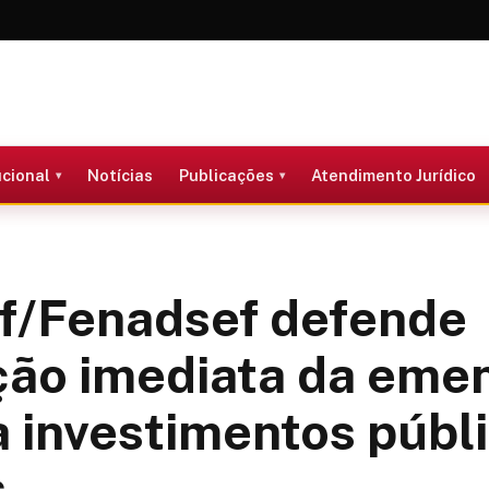
ucional
Notícias
Publicações
Atendimento Jurídico
f/Fenadsef defende
ção imediata da eme
 investimentos públ
s