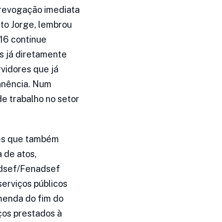
 revogação imediata
rto Jorge, lembrou
/16 continue
s já diretamente
rvidores que já
anência. Num
de trabalho no setor
des que também
 de atos,
ndsef/Fenadsef
erviços públicos
menda do fim do
ços prestados à