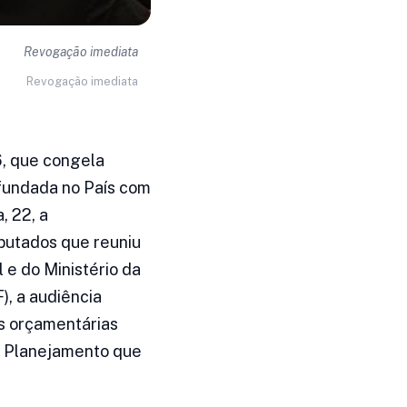
Revogação imediata
Revogação imediata
6, que congela
ofundada no País com
, 22, a
putados que reuniu
e do Ministério da
), a audiência
s orçamentárias
do Planejamento que