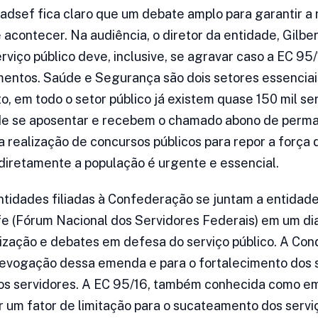
dsef fica claro que um debate amplo para garantir a
contecer. Na audiência, o diretor da entidade, Gilbe
rviço público deve, inclusive, se agravar caso a EC 95
entos. Saúde e Segurança são dois setores essenciai
o, em todo o setor público já existem quase 150 mil se
e se aposentar e recebem o chamado abono de perm
a realização de concursos públicos para repor a força 
diretamente a população é urgente e essencial.
ntidades filiadas à Confederação se juntam a entida
 (Fórum Nacional dos Servidores Federais) em um dia
lização e debates em defesa do serviço público. A Co
revogação dessa emenda e para o fortalecimento dos s
dos servidores. A EC 95/16, também conhecida como e
 um fator de limitação para o sucateamento dos servi