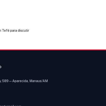
Tefé para discutir
O
y, 589 — Aparecida, Manaus/AM
Olá! Digite um assunto e vou buscar
em nossas
notícias, informes e
1
páginas
.