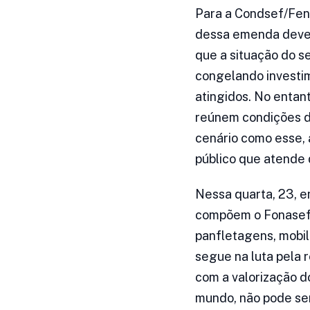
Para a Condsef/Fena
dessa emenda deve a
que a situação do se
congelando investim
atingidos. No entant
reúnem condições d
cenário como esse, 
público que atende 
Nessa quarta, 23, e
compõem o Fonasefe
panfletagens, mobi
segue na luta pela 
com a valorização 
mundo, não pode ser