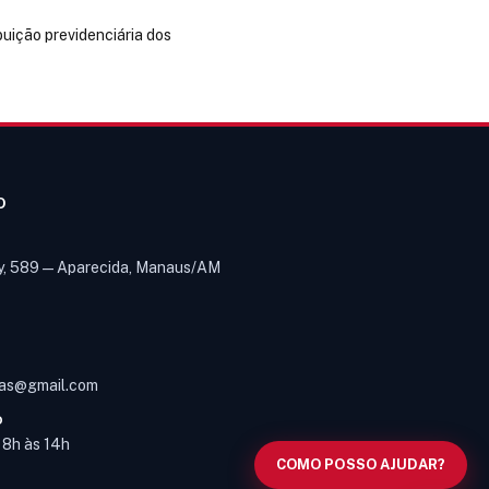
buição previdenciária dos
O
y, 589 — Aparecida, Manaus/AM
Olá! Digite um assunto e vou buscar
em nossas
notícias, informes e
1
páginas
.
as@gmail.com
O
s 8h às 14h
COMO POSSO AJUDAR?