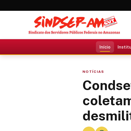
Início
Instit
NOTÍCIAS
Condsef
coletam
desmili