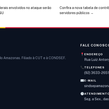
derais envolvidos no ataque serão
Confira a nova tabela de contri
CGU
servidores públicos
→
FALE CONOSC
ENDEREÇO
 do Amazonas. Filiado à CUT e à CONDSEF.
Rua Luiz Anton
TELEFONES
(92) 3633-265
E-MAIL
sindsepamazon
ATENDIMENT
Seg. a Sex., da