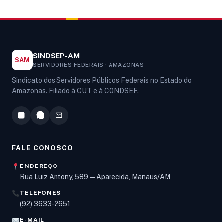
SINDSEP-AM
SAM
SERVIDORES FEDERAIS · AMAZONAS
Sindicato dos Servidores Públicos Federais no Estado do
Amazonas. Filiado à CUT e à CONDSEF.
FALE CONOSCO
ENDEREÇO
Rua Luiz Antony, 589 — Aparecida, Manaus/AM
TELEFONES
Olá! Digite um assunto e vou buscar em nossas
(92) 3633-2651
notícias, informes e páginas
.
E-MAIL