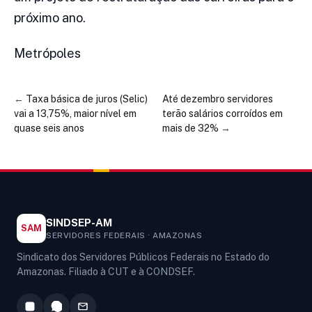
próximo ano.
Metrópoles
←
Taxa básica de juros (Selic)
Até dezembro servidores
vai a 13,75%, maior nível em
terão salários corroídos em
quase seis anos
mais de 32%
→
SINDSEP-AM
SAM
SERVIDORES FEDERAIS · AMAZONAS
Sindicato dos Servidores Públicos Federais no Estado do
Amazonas. Filiado à CUT e à CONDSEF.