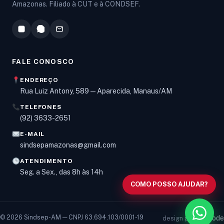
Amazonas. Filiado à CUT e à CONDSEF.
FALE CONOSCO
ENDEREÇO
Rua Luiz Antony, 589 — Aparecida, Manaus/AM
TELEFONES
Olá! Digite um assunto e vou buscar em nossas
(92) 3633-2651
notícias, informes e páginas
.
E-MAIL
sindsepamazonas@gmail.com
ATENDIMENTO
Seg. a Sex., das 8h às 14h
COMO POSSO AJUDAR?
© 2026 Sindsep-AM — CNPJ 63.694.103/0001-19
vancode
design por