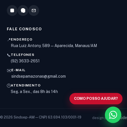
FALE CONOSCO
📍
ENDEREÇO
Rua Luiz Antony, 589 — Aparecida, Manaus/AM
📞
TELEFONES
Olá! Digite um assunto e vou buscar em nossas
(92) 3633-2651
notícias, informes e páginas
.
✉️
E-MAIL
sindsepamazonas@gmail.com
🕒
ATENDIMENTO
Seg. a Sex., das 8h às 14h
COMO POSSO AJUDAR?
© 2026 Sindsep-AM — CNPJ 63.694.103/0001-19
vancode
design por