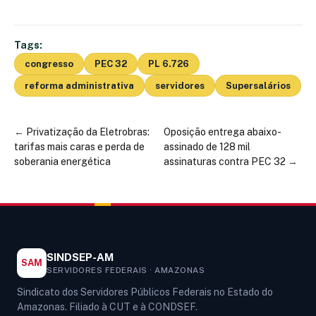
Tags:
congresso
PEC 32
PL 6.726
reforma administrativa
servidores
Supersalários
←
Privatização da Eletrobras:
Oposição entrega abaixo-
tarifas mais caras e perda de
assinado de 128 mil
soberania energética
assinaturas contra PEC 32
→
SINDSEP-AM
SAM
SERVIDORES FEDERAIS · AMAZONAS
Sindicato dos Servidores Públicos Federais no Estado do
Amazonas. Filiado à CUT e à CONDSEF.