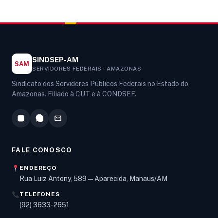
SINDSEP-AM
SAM
SERVIDORES FEDERAIS · AMAZONAS
Sindicato dos Servidores Públicos Federais no Estado do
Amazonas. Filiado à CUT e à CONDSEF.
FALE CONOSCO
ENDEREÇO
Rua Luiz Antony, 589 — Aparecida, Manaus/AM
TELEFONES
Olá! Digite um assunto e vou buscar em nossas
(92) 3633-2651
notícias, informes e páginas
.