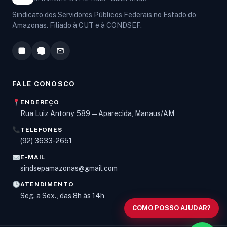
Sindicato dos Servidores Públicos Federais no Estado do
Amazonas. Filiado à CUT e à CONDSEF.
FALE CONOSCO
ENDEREÇO
Rua Luiz Antony, 589 — Aparecida, Manaus/AM
TELEFONES
Olá! Digite um assunto e vou buscar em nossas
(92) 3633-2651
notícias, informes e páginas
.
E-MAIL
sindsepamazonas@gmail.com
ATENDIMENTO
Seg. a Sex., das 8h às 14h
COMO POSSO AJUDAR?