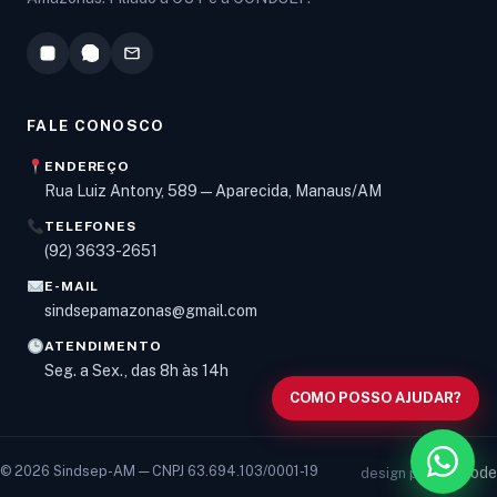
FALE CONOSCO
ENDEREÇO
Rua Luiz Antony, 589 — Aparecida, Manaus/AM
TELEFONES
Olá! Digite um assunto e vou buscar em nossas
(92) 3633-2651
notícias, informes e páginas
.
E-MAIL
sindsepamazonas@gmail.com
ATENDIMENTO
Seg. a Sex., das 8h às 14h
COMO POSSO AJUDAR?
© 2026 Sindsep-AM — CNPJ 63.694.103/0001-19
vancode
design por