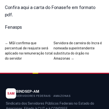
Confira aqui a carta do Fonasefe em formato
pdf.
Fenasps
←
MGI confirma que
Servidora de carreira do Incra é
percentual de reajuste será
nomeada superintendente
aplicado na remuneração total
substituta do órgão no
do servidor
Amazonas
→
SINDSEP-AM
SAM
SERVIDORES FEDERAIS · AMAZONAS
Sindicato dos Servidores Públicos Federais no Estado do
Amazonas. Filiado à CUT e à CONDSEF.