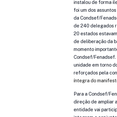
instalou de forma i
foi um dos assuntos
da Condsef/Fenadsef
de 240 delegados re
20 estados estavam 
de deliberação da 
momento importante
Condsef/Fenadsef. A
unidade em torno do
reforçados pela con
íntegra do manifesto
Para a Condsef/Fena
direção de ampliar 
entidade vai partic