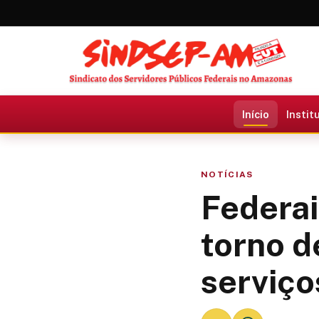
Início
Instit
NOTÍCIAS
Federa
torno d
serviço