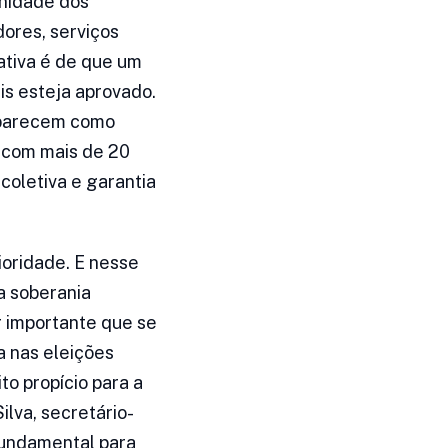
unidade dos
dores, serviços
tativa é de que um
is esteja aprovado.
aparecem como
 com mais de 20
coletiva e garantia
ioridade. E nesse
a soberania
 importante que se
a nas eleições
o propício para a
ilva, secretário-
fundamental para