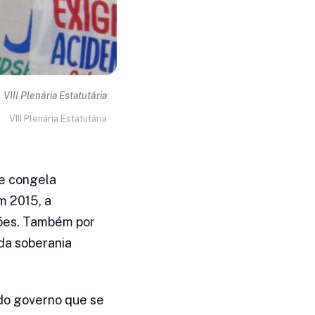
VIII Plenária Estatutária
VIII Plenária Estatutária
ue congela
m 2015, a
ções. Também por
da soberania
do governo que se