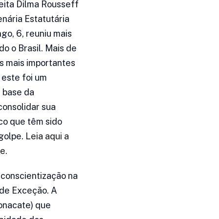
leita Dilma Rousseff
nária Estatutária
go, 6, reuniu mais
o o Brasil. Mais de
as mais importantes
este foi um
 base da
consolidar sua
co que têm sido
 golpe.
Leia aqui a
e.
 conscientização na
 de Exceção. A
Fonacate) que