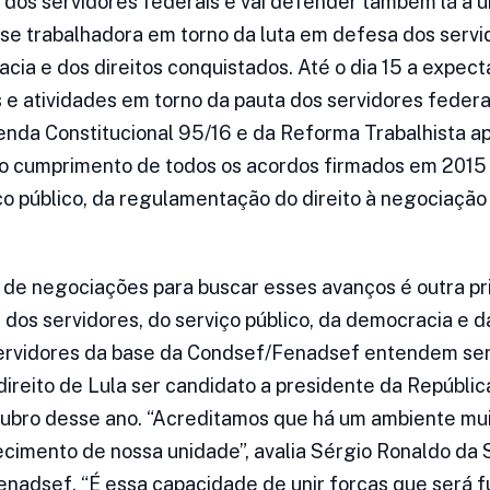
 dos servidores federais e vai defender também lá a 
sse trabalhadora em torno da luta em defesa dos servi
acia e dos direitos conquistados. Até o dia 15 a expec
 e atividades em torno da pauta dos servidores federa
nda Constitucional 95/16 e da Reforma Trabalhista 
 do cumprimento de todos os acordos firmados em 2015
ço público, da regulamentação do direito à negociação 
 de negociações para buscar esses avanços é outra pr
 dos servidores, do serviço público, da democracia e d
 servidores da base da Condsef/Fenadsef entendem ser
reito de Lula ser candidato a presidente da Repúblic
bro desse ano. “Acreditamos que há um ambiente muit
ecimento de nossa unidade”, avalia Sérgio Ronaldo da S
nadsef. “É essa capacidade de unir forças que será 