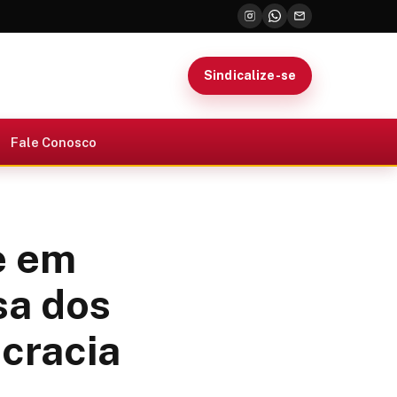
Sindicalize-se
Fale Conosco
e em
sa dos
cracia