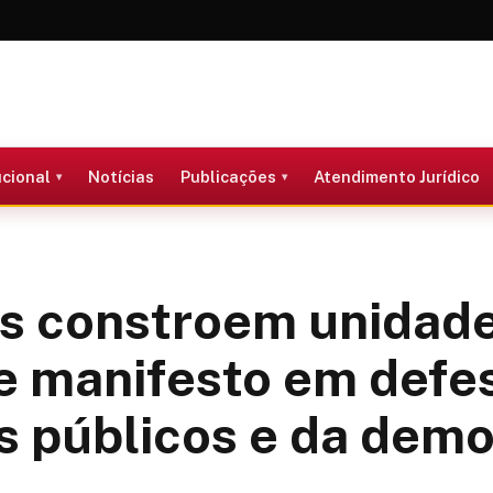
ucional
Notícias
Publicações
Atendimento Jurídico
is constroem unidad
e manifesto em defe
s públicos e da demo