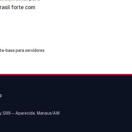
asil forte com
ta-base para servidores
O
y, 589 — Aparecida, Manaus/AM
Olá! Digite um assunto e vou buscar
em nossas
notícias, informes e
1
páginas
.