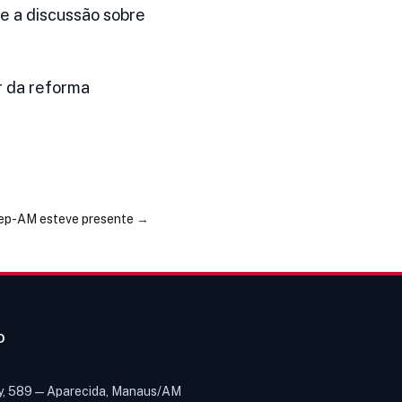
e a discussão sobre
r da reforma
sep-AM esteve presente
→
O
y, 589 — Aparecida, Manaus/AM