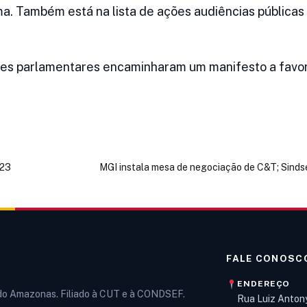
a. Também está na lista de ações audiências públicas 
tes parlamentares encaminharam um manifesto a favo
023
MGI instala mesa de negociação de C&T; Sind
FALE CONOSC
ENDEREÇO
 do Amazonas. Filiado à CUT e à CONDSEF.
Rua Luiz Anton