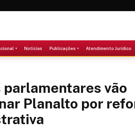
ucional
Notícias
Publicações
Atendimento Jurídico
 parlamentares vão
nar Planalto por ref
trativa