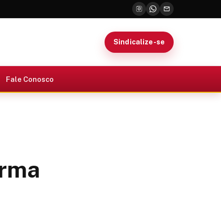
Sindicalize-se
Fale Conosco
orma