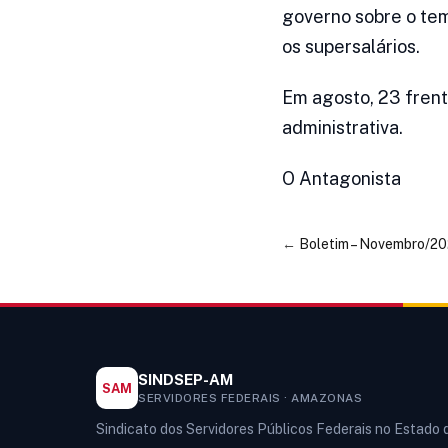
governo sobre o tem
os supersalários.
Em agosto, 23 fren
administrativa.
O Antagonista
←
Boletim – Novembro/2
SINDSEP-AM
SAM
SERVIDORES FEDERAIS · AMAZONAS
Sindicato dos Servidores Públicos Federais no Estado