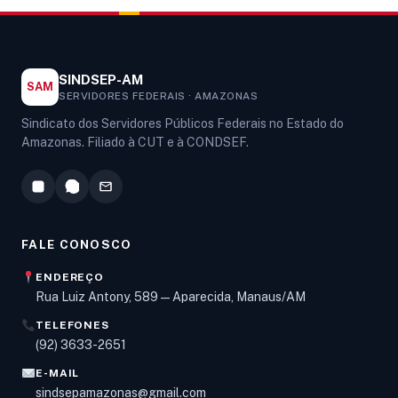
SINDSEP-AM
SAM
SERVIDORES FEDERAIS · AMAZONAS
Sindicato dos Servidores Públicos Federais no Estado do
Amazonas. Filiado à CUT e à CONDSEF.
FALE CONOSCO
ENDEREÇO
Rua Luiz Antony, 589 — Aparecida, Manaus/AM
TELEFONES
Olá! Digite um assunto e vou buscar em nossas
(92) 3633-2651
notícias, informes e páginas
.
E-MAIL
sindsepamazonas@gmail.com