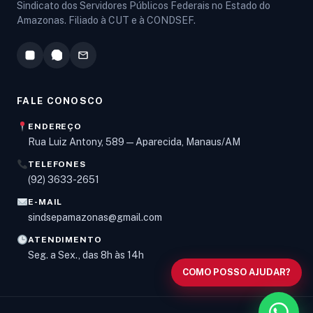
Sindicato dos Servidores Públicos Federais no Estado do
Amazonas. Filiado à CUT e à CONDSEF.
FALE CONOSCO
ENDEREÇO
Rua Luiz Antony, 589 — Aparecida, Manaus/AM
TELEFONES
Olá! Digite um assunto e vou buscar em nossas
(92) 3633-2651
notícias, informes e páginas
.
E-MAIL
sindsepamazonas@gmail.com
ATENDIMENTO
Seg. a Sex., das 8h às 14h
COMO POSSO AJUDAR?