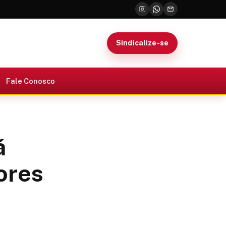
Sindicalize-se
Fale Conosco
á
ores