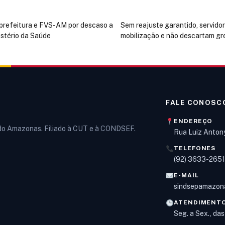
 prefeitura e FVS-AM por descaso a
Sem reajuste garantido, servidor
istério da Saúde
mobilização e não descartam gr
FALE CONOSC
ENDEREÇO
 do Amazonas. Filiado à CUT e à CONDSEF.
Rua Luiz Anton
TELEFONES
(92) 3633-265
E-MAIL
sindsepamazon
ATENDIMENT
Seg. a Sex., da