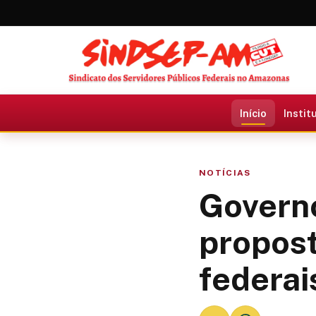
Início
Instit
NOTÍCIAS
Governo
propost
federai