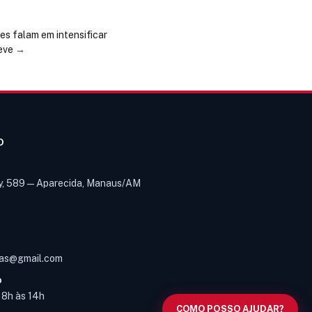
es falam em intensificar
eve
→
O
y, 589 — Aparecida, Manaus/AM
Olá! Digite um assunto e vou buscar
em nossas
notícias, informes e
1
páginas
.
as@gmail.com
O
s 8h às 14h
COMO POSSO AJUDAR?