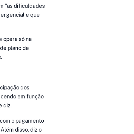
ém “as dificuldades
mergencial e que
e opera só na
 de plano de
.
ecipação dos
ntecendo em função
 diz.
os com o pagamento
Além disso, diz o