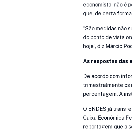
economista, não é po
que, de certa forma
“São medidas não su
do ponto de vista 
hoje”, diz Márcio P
As respostas das 
De acordo com infor
trimestralmente os
percentagem. A insti
O BNDES já transfer
Caixa Econômica Fed
reportagem que a so