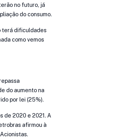
erão no futuro, já
mpliação do consumo.
 terá dificuldades
imada como vemos
 repassa
ade do aumento na
do por lei (25%).
os de 2020 e 2021. A
etrobras afirmou à
Acionistas.