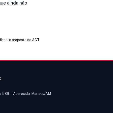
que ainda não
discute proposta de ACT
O
y, 589 — Aparecida, Manaus/AM
Olá! Digite um assunto e vou buscar
em nossas
notícias, informes e
1
páginas
.