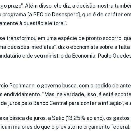
ngo prazo”. Além disso, ele diz, a decisão mostra tamb
o programa [a PEC do Desespero], que é de caráter e
amente à questão eleitoral”.
se transformou em uma espécie de pronto socorro, qu
a decisões imediatas”, diz o economista sobre a falta
ndatário e de seu ministro da Economia, Paulo Guedes
rcio Pochmann, o governo busca, com o pedido de ant
um endividamento. “Mas, na verdade, isso já está aco
e juros pelo Banco Central para conter a inflação”, ele
xa básica de juros, a Selic (13,25% ao ano), os gast
ficam maiores do que o previsto no orçamento federal. 