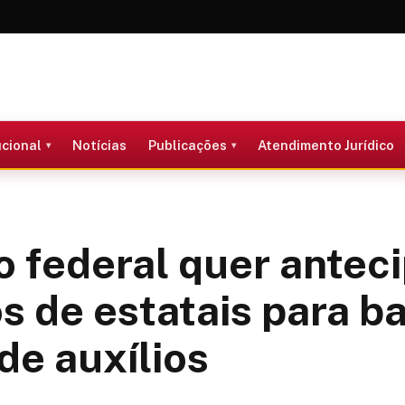
ucional
Notícias
Publicações
Atendimento Jurídico
 federal quer antec
s de estatais para b
de auxílios