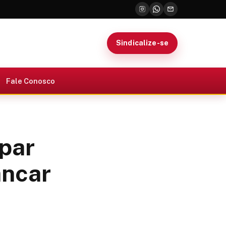
Sindicalize-se
Fale Conosco
ipar
ancar