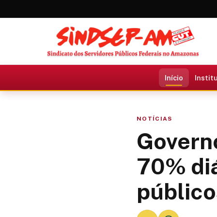
Início
Instit
NOTÍCIAS
Governo
70% diá
público