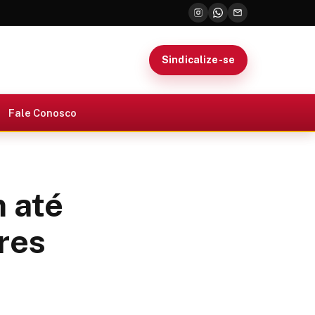
Sindicalize-se
Fale Conosco
 até
res