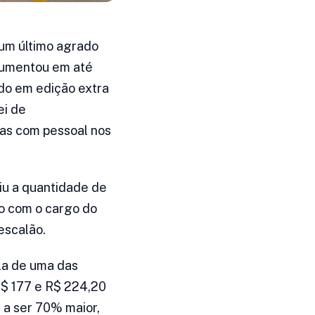
 um último agrado
 aumentou em até
ado em edição extra
ei de
sas com pessoal nos
iu a quantidade de
do com o cargo do
escalão.
gla de uma das
R$ 177 e R$ 224,20
 a ser 70% maior,