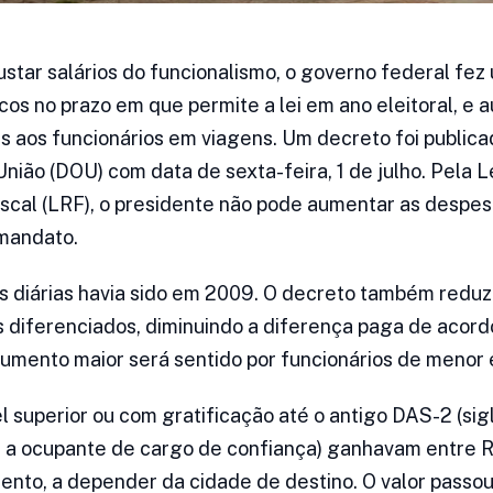
star salários do funcionalismo, o governo federal fez
icos no prazo em que permite a lei em ano eleitoral, e
s aos funcionários em viagens. Um decreto foi public
 União (DOU) com data de sexta-feira, 1 de julho. Pela L
scal (LRF), o presidente não pode aumentar as despe
 mandato.
as diárias havia sido em 2009. O decreto também reduz
s diferenciados, diminuindo a diferença paga de acor
 aumento maior será sentido por funcionários de menor 
el superior ou com gratificação até o antigo DAS-2 (si
s a ocupante de cargo de confiança) ganhavam entre 
ento, a depender da cidade de destino. O valor passou