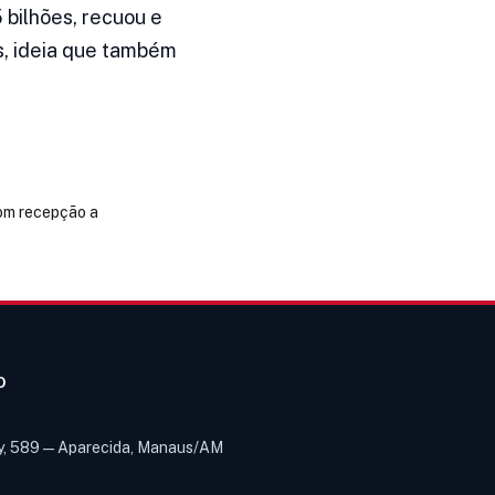
 bilhões, recuou e
s, ideia que também
com recepção a
O
y, 589 — Aparecida, Manaus/AM
Olá! Digite um assunto e vou buscar
em nossas
notícias, informes e