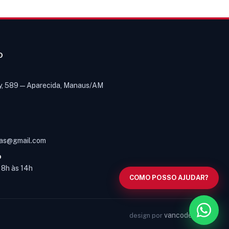
O
y, 589 — Aparecida, Manaus/AM
Olá! Digite um assunto e vou buscar
em nossas
notícias, informes e
1
páginas
.
as@gmail.com
O
s 8h às 14h
COMO POSSO AJUDAR?
vancode
design por