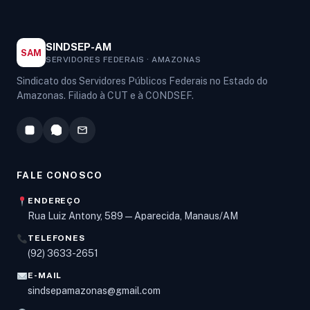
SINDSEP-AM
SAM
SERVIDORES FEDERAIS · AMAZONAS
Sindicato dos Servidores Públicos Federais no Estado do
Amazonas. Filiado à CUT e à CONDSEF.
FALE CONOSCO
ENDEREÇO
Rua Luiz Antony, 589 — Aparecida, Manaus/AM
TELEFONES
Olá! Digite um assunto e vou buscar em nossas
(92) 3633-2651
notícias, informes e páginas
.
E-MAIL
sindsepamazonas@gmail.com