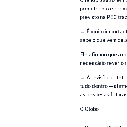
Citando o salto, em 
precatórios a serem
previsto na PEC tra
— É muito important
sabe o que vem pela
Ele afirmou que a m
necessário rever o r
— A revisão do teto
tudo dentro — afirmo
as despesas futuras
O Globo