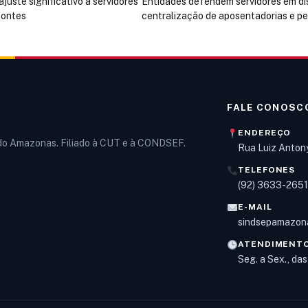
uste significativo a servidores
Entidades defendem servidores em di
fontes
centralização de aposentadorias e p
FALE CONOSC
ENDEREÇO
 do Amazonas. Filiado à CUT e à CONDSEF.
Rua Luiz Anton
TELEFONES
(92) 3633-265
E-MAIL
sindsepamazon
ATENDIMENT
Seg. a Sex., da