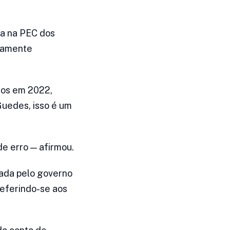
ta na PEC dos
icamente
tos em 2022,
Guedes, isso é um
e erro — afirmou.
ada pelo governo
 referindo-se aos