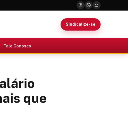
Sindicalize-se
Fale Conosco
alário
ais que