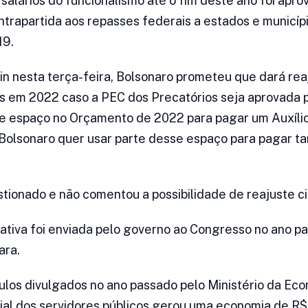
alários do funcionalismo até o fim deste ano foi apro
rapartida aos repasses federais a estados e municíp
19.
n nesta terça-feira, Bolsonaro prometeu que dará reaj
os em 2022 caso a PEC dos Precatórios seja aprovada
e espaço no Orçamento de 2022 para pagar um Auxílio 
 Bolsonaro quer usar parte desse espaço para pagar 
tionado e não comentou a possibilidade de reajuste ci
ativa foi enviada pelo governo ao Congresso no ano pa
ara.
los divulgados no ano passado pelo Ministério da Eco
al dos servidores públicos gerou uma economia de R$ 