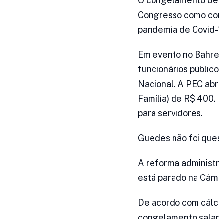
O congelamento de s
Congresso como cont
pandemia de Covid-
Em evento no Bahrei
funcionários públic
Nacional. A PEC abr
Família) de R$ 400.
para servidores.
Guedes não foi ques
A reforma administr
está parado na Câm
De acordo com cálcu
congelamento salari