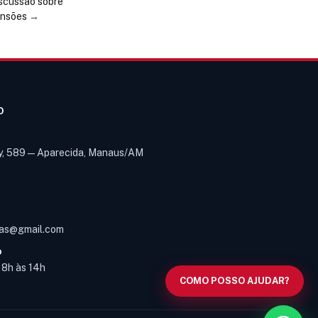
scussão sobre
ensões
→
O
y, 589 — Aparecida, Manaus/AM
Olá! Digite um assunto e vou buscar
em nossas
notícias, informes e
1
páginas
.
as@gmail.com
O
s 8h às 14h
COMO POSSO AJUDAR?