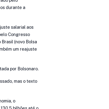
vado pelo
ios durante a
uste salarial aos
 pelo Congresso
Brasil (novo Bolsa
também um reajuste
tada por Bolsonaro.
ssado, mas o texto
nomia, o
130,5 bilhões até o