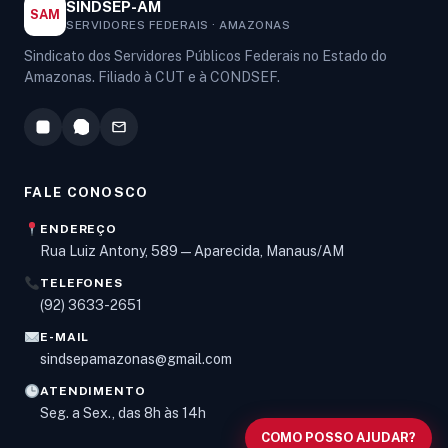
SINDSEP-AM
SAM
SERVIDORES FEDERAIS · AMAZONAS
Sindicato dos Servidores Públicos Federais no Estado do
Amazonas. Filiado à CUT e à CONDSEF.
FALE CONOSCO
ENDEREÇO
Rua Luiz Antony, 589 — Aparecida, Manaus/AM
TELEFONES
Olá! Digite um assunto e vou buscar em nossas
(92) 3633-2651
notícias, informes e páginas
.
E-MAIL
sindsepamazonas@gmail.com
ATENDIMENTO
Seg. a Sex., das 8h às 14h
COMO POSSO AJUDAR?