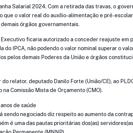
ha Salarial 2024. Com a retirada das travas, o gove
 que o valor real do auxílio-alimentação e pré-escola
s demais órgãos governamentais.
 Executivo ficaria autorizado a conceder reajuste em 
a do IPCA, não podendo o valor nominal superar o val
dos pelos demais Poderes da União e órgãos constitu
r do relator, deputado Danilo Forte (União/CE), ao PL
o na Comissão Mista de Orçamento (CMO).
lanos de saúde
á sendo negociado diz respeito ao aumento da contrap
ém é uma das pautas prioritárias dos(as) servidores(a
iação Permanente (MNNP).