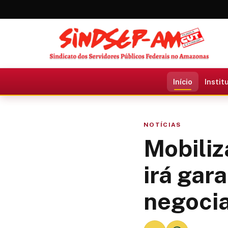
Início
Instit
NOTÍCIAS
Mobiliz
irá gar
negoci