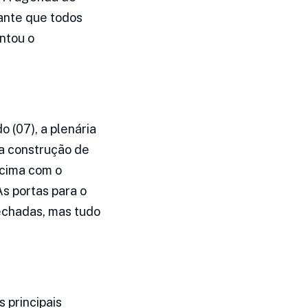
tante que todos
ntou o
 (07), a plenária
 a construção de
acima com o
s portas para o
echadas, mas tudo
 principais