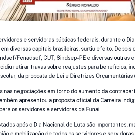
rvidores e servidoras públicas federais, durante o Dia
em diversas capitais brasileiras, surtiu efeito. Depois
dsef/Fenadsef, CUT, Sindsep-PE e diversas outras ent
diu retirar travas sobre reajustes para benefícios, inc
scolar, da proposta de Lei e Diretrizes Orçamentárias
s nas negociações em torno do aumento da contrapart
ambém apresentou a proposta oficial da Carreira Indig
para os servidores e servidoras da Funai.
tados após o Dia Nacional de Luta são importantes, ma
nião e mobilização de todos os servidores e servidora