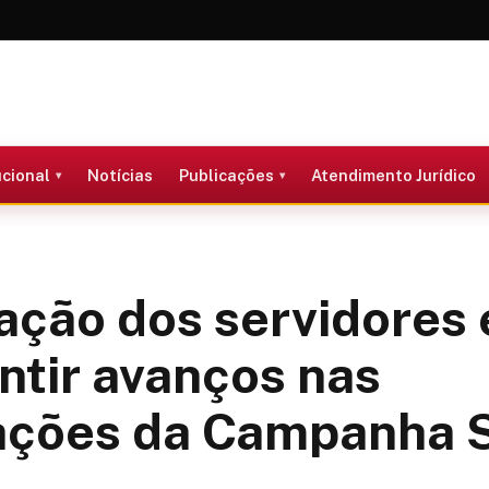
ucional
Notícias
Publicações
Atendimento Jurídico
ação dos servidores 
antir avanços nas
ações da Campanha S