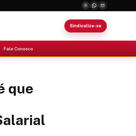
Sindicalize-se
Fale Conosco
é que
alarial