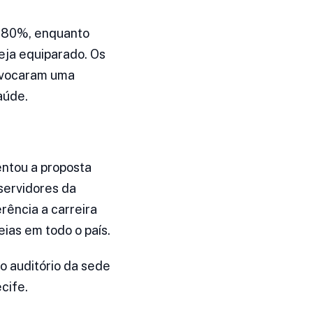
r 80%, enquanto
eja equiparado. Os
rovocaram uma
aúde.
entou a proposta
 servidores da
rência a carreira
ias em todo o país.
no auditório da sede
cife.