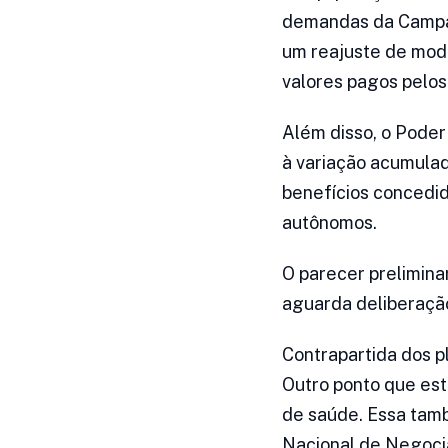
demandas da Campan
um reajuste de modo
valores pagos pelo
Além disso, o Poder
à variação acumulad
benefícios concedi
autônomos.
O parecer prelimina
aguarda deliberaçã
Contrapartida dos p
Outro ponto que est
de saúde. Essa tamb
Nacional de Negoc