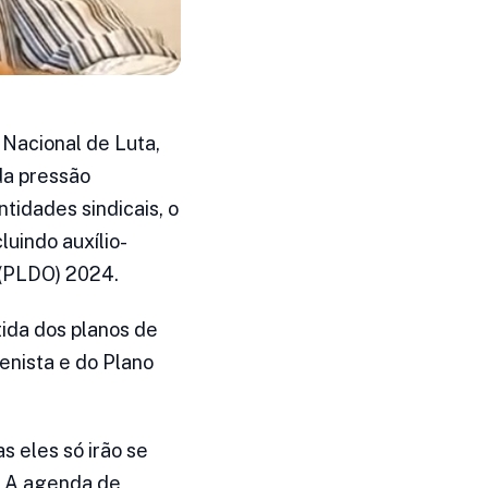
 Nacional de Luta,
 da pressão
idades sindicais, o
luindo auxílio-
 (PLDO) 2024.
ida dos planos de
enista e do Plano
s eles só irão se
s. A agenda de