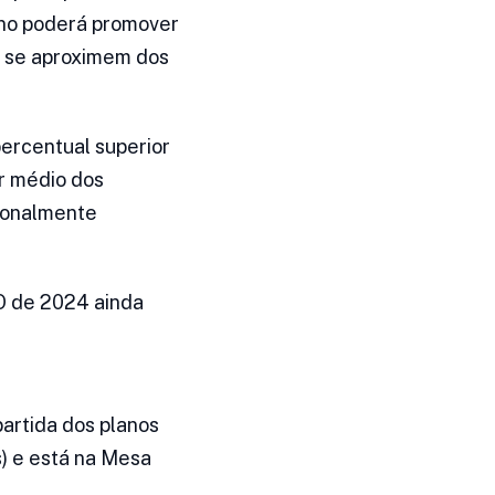
rno poderá promover
r se aproximem dos
percentual superior
or médio dos
cionalmente
DO de 2024 ainda
artida dos planos
s) e está na Mesa