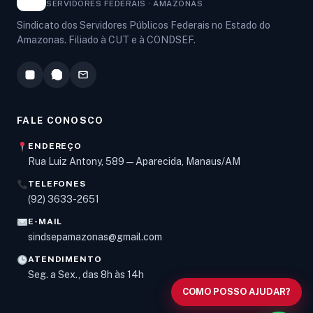
SERVIDORES FEDERAIS · AMAZONAS
Sindicato dos Servidores Públicos Federais no Estado do
Amazonas. Filiado à CUT e à CONDSEF.
FALE CONOSCO
ENDEREÇO
Rua Luiz Antony, 589 — Aparecida, Manaus/AM
TELEFONES
Olá! Digite um assunto e vou buscar em nossas
(92) 3633-2651
notícias, informes e páginas
.
E-MAIL
sindsepamazonas@gmail.com
ATENDIMENTO
Seg. a Sex., das 8h às 14h
COMO POSSO AJUDAR?