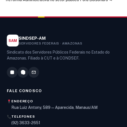
SINDSEP-AM
SAM
SERVIDORES FEDERAIS · AMAZONAS
Sindicato dos Servidores Públicos Federais no Estado do
Amazonas. Filiado à CUT e à CONDSEF.
FALE CONOSCO
ENDEREÇO
Rua Luiz Antony, 589 — Aparecida, Manaus/AM
TELEFONES
Olá! Digite um assunto e vou buscar em nossas
(92) 3633-2651
notícias, informes e páginas
.