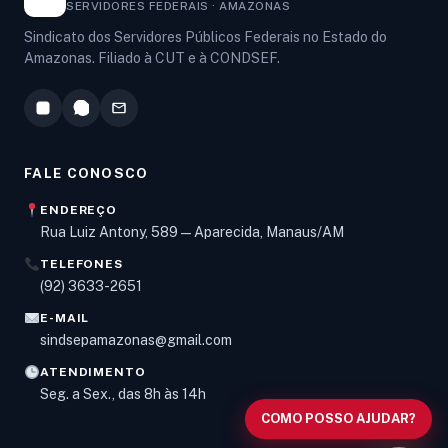
SERVIDORES FEDERAIS · AMAZONAS
Sindicato dos Servidores Públicos Federais no Estado do
Amazonas. Filiado à CUT e à CONDSEF.
FALE CONOSCO
ENDEREÇO
Rua Luiz Antony, 589 — Aparecida, Manaus/AM
TELEFONES
Olá! Digite um assunto e vou buscar em nossas
(92) 3633-2651
notícias, informes e páginas
.
E-MAIL
sindsepamazonas@gmail.com
ATENDIMENTO
Seg. a Sex., das 8h às 14h
COMO POSSO AJUDAR?