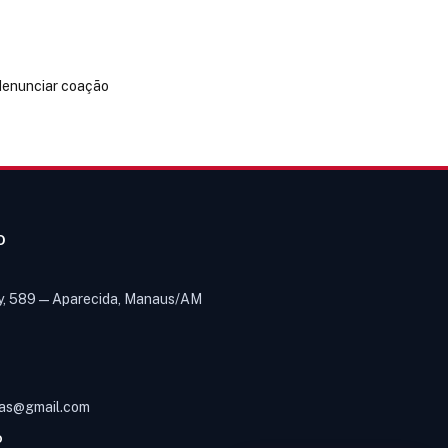
 denunciar coação
O
y, 589 — Aparecida, Manaus/AM
Olá! Digite um assunto e vou buscar
em nossas
notícias, informes e
1
páginas
.
as@gmail.com
O