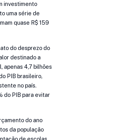
m investimento
ito uma série de
somam quase R$ 159
rato do desprezo do
alor destinado a
l, apenas 4,7 bilhões
o PIB brasileiro,
stente no país.
 do PIB para evitar
orçamento do ano
tos da população
antação de escolas