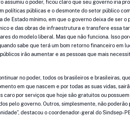
 assumiu o poder, ficou claro que seu governo iria p
m políticas públicas e o desmonte do setor público com
eia de Estado mínimo, em que o governo deixa de ser o
co e das obras de infraestrutura e transfere essa tare
lares do modelo liberal. Mas que não funciona. Isso po
quando sabe que terá um bom retorno financeiro em luc
s públicos irão aumentar e as pessoas que mais necess
tinuar no poder, todos os brasileiros e brasileiras, q
mento em que nascem e por todas as suas vidas, sair
s caro por serviços que hoje são gratuitos ou possuem
dos pelo governo. Outros, simplesmente, não poderão p
nidade”, destacou o coordenador-geral do Sindsep-PE