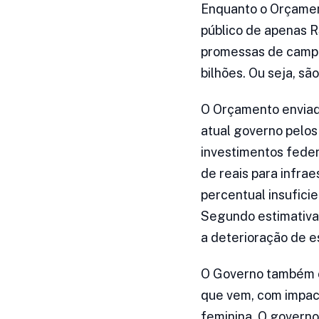
Enquanto o Orçamen
público de apenas R
promessas de campa
bilhões. Ou seja, s
O Orçamento enviado
atual governo pelos
investimentos federa
de reais para infra
percentual insuficie
Segundo estimativas
a deterioração de es
O Governo também c
que vem, com impac
feminina. O governo