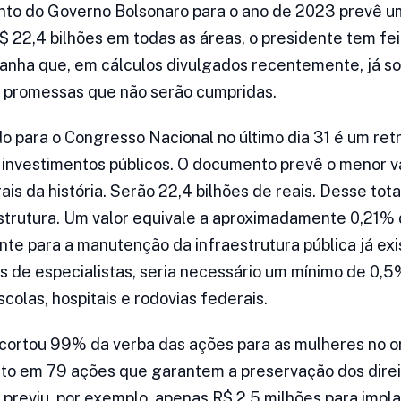
to do Governo Bolsonaro para o ano de 2023 prevê u
$ 22,4 bilhões em todas as áreas, o presidente tem fe
nha que, em cálculos divulgados recentemente, já 
ão promessas que não serão cumpridas.
 para o Congresso Nacional no último dia 31 é um ret
 investimentos públicos. O documento prevê o menor v
is da história. Serão 22,4 bilhões de reais. Desse tota
estrutura. Um valor equivale a aproximadamente 0,21% d
nte para a manutenção da infraestrutura pública já exi
 de especialistas, seria necessário um mínimo de 0,5%
colas, hospitais e rodovias federais.
ortou 99% da verba das ações para as mulheres no 
to em 79 ações que garantem a preservação dos direi
 previu, por exemplo, apenas R$ 2,5 milhões para impl