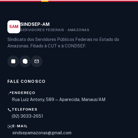
SINDSEP-AM
SAM
SERVIDORES FEDERAIS · AMAZONAS
Sindicato dos Servidores Públicos Federais no Estado do
Amazonas. Filiado à CUT e à CONDSEF.
FALE CONOSCO
📍
ENDEREÇO
Rua Luiz Antony, 589 — Aparecida, Manaus/AM
📞
TELEFONES
Olá! Digite um assunto e vou buscar em nossas
(92) 3633-2651
notícias, informes e páginas
.
✉️
E-MAIL
sindsepamazonas@gmail.com