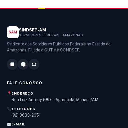
SINDSEP-AM
SAM
SERVIDORES FEDERAIS · AMAZONAS
Sindicato dos Servidores Públicos Federais no Estado do
Amazonas. Filiado à CUT e à CONDSEF.
FALE CONOSCO
ENDEREÇO
Rua Luiz Antony, 589 — Aparecida, Manaus/AM
TELEFONES
Olá! Digite um assunto e vou buscar em nossas
(92) 3633-2651
notícias, informes e páginas
.
E-MAIL