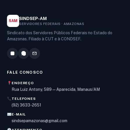
SINDSEP-AM
SAM
SERVIDORES FEDERAIS · AMAZONAS
Sindicato dos Servidores Públicos Federais no Estado do
Amazonas. Filiado à CUT e à CONDSEF.
FALE CONOSCO
ENDEREÇO
Rua Luiz Antony, 589 — Aparecida, Manaus/AM
TELEFONES
Olá! Digite um assunto e vou buscar em nossas
(92) 3633-2651
notícias, informes e páginas
.
E-MAIL
sindsepamazonas@gmail.com
ATENDIMENTO