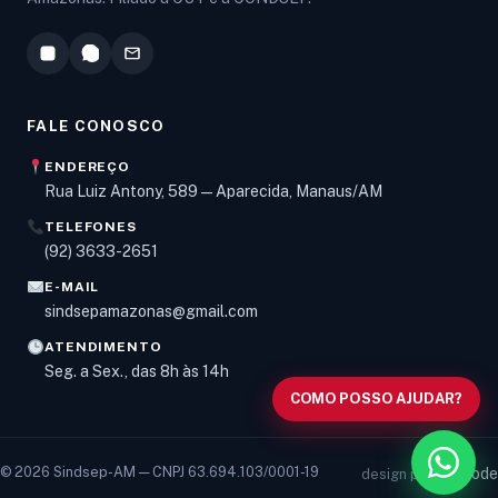
FALE CONOSCO
ENDEREÇO
Rua Luiz Antony, 589 — Aparecida, Manaus/AM
TELEFONES
Olá! Digite um assunto e vou buscar em nossas
(92) 3633-2651
notícias, informes e páginas
.
E-MAIL
sindsepamazonas@gmail.com
ATENDIMENTO
Seg. a Sex., das 8h às 14h
COMO POSSO AJUDAR?
© 2026 Sindsep-AM — CNPJ 63.694.103/0001-19
vancode
design por