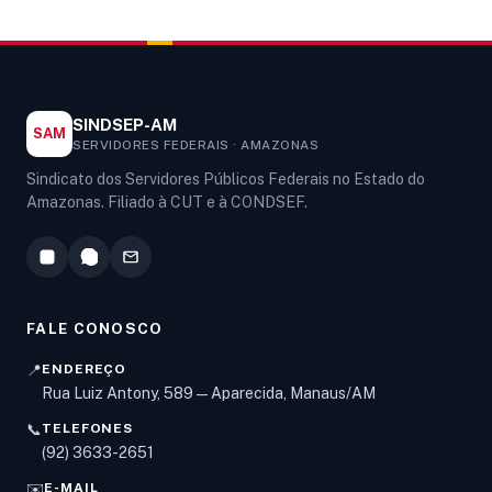
SINDSEP-AM
SAM
SERVIDORES FEDERAIS · AMAZONAS
Sindicato dos Servidores Públicos Federais no Estado do
Amazonas. Filiado à CUT e à CONDSEF.
FALE CONOSCO
📍
ENDEREÇO
Rua Luiz Antony, 589 — Aparecida, Manaus/AM
📞
TELEFONES
Olá! Digite um assunto e vou buscar em nossas
(92) 3633-2651
notícias, informes e páginas
.
✉️
E-MAIL