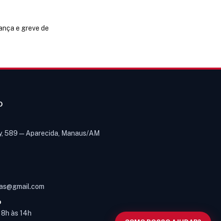
ança e greve de
O
y, 589 — Aparecida, Manaus/AM
Olá! Digite um assunto e vou buscar
em nossas
notícias, informes e
1
páginas
.
as@gmail.com
O
s 8h às 14h