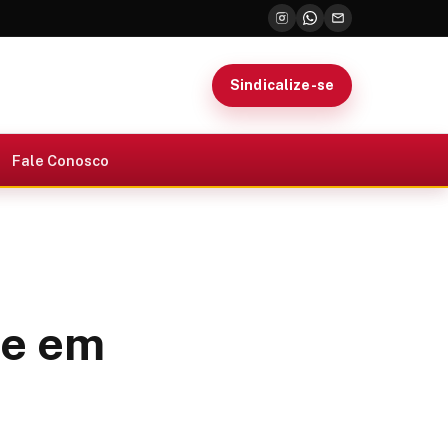
Sindicalize-se
Fale Conosco
te em