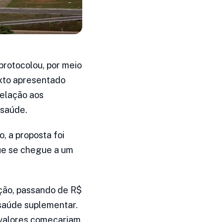
protocolou, por meio
exto apresentado
relação aos
 saúde.
, a proposta foi
que se chegue a um
ação, passando de R$
 saúde suplementar.
s valores começariam