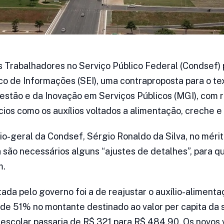
Trabalhadores no Serviço Público Federal (Condsef) 
co de Informações (SEI), uma contraproposta para o t
Gestão e da Inovação em Serviços Públicos (MGI), com 
cios como os auxílios voltados a alimentação, creche e
o-geral da Condsef, Sérgio Ronaldo da Silva, no mérito
 são necessários alguns “ajustes de detalhes”, para 
m.
ada pelo governo foi a de reajustar o auxílio-aliment
e de 51% no montante destinado ao valor per capita da
é-escolar passaria de R$ 321 para R$ 484,90. Os novo