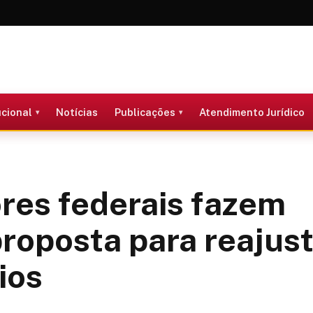
ucional
Notícias
Publicações
Atendimento Jurídico
res federais fazem
roposta para reajus
ios