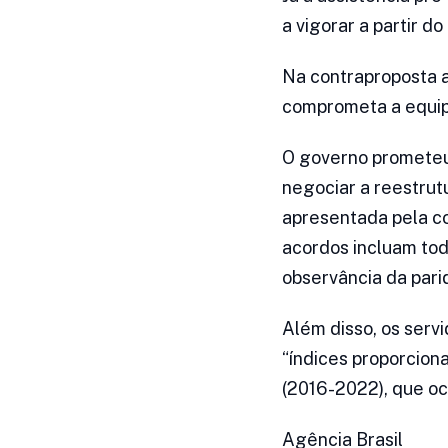
a vigorar a partir d
Na contraproposta 
comprometa a equipa
O governo prometeu 
negociar a reestrut
apresentada pela co
acordos incluam tod
observância da pari
Além disso, os serv
“índices proporcion
(2016-2022), que oc
Agência Brasil