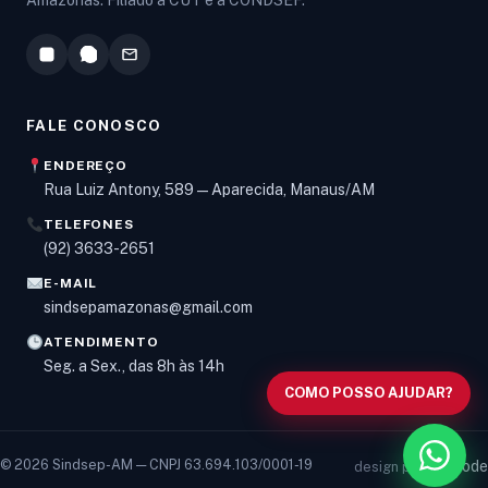
FALE CONOSCO
ENDEREÇO
Rua Luiz Antony, 589 — Aparecida, Manaus/AM
TELEFONES
Olá! Digite um assunto e vou buscar em nossas
(92) 3633-2651
notícias, informes e páginas
.
E-MAIL
sindsepamazonas@gmail.com
ATENDIMENTO
Seg. a Sex., das 8h às 14h
COMO POSSO AJUDAR?
© 2026 Sindsep-AM — CNPJ 63.694.103/0001-19
vancode
design por