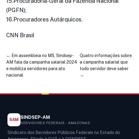
15.Procuradoria-Geral da Fazenda Nacional
(PGFN);
16.Procuradores Autárquicos.
CNN Brasil
←
Em assembleia no MS, Sindsep-
Quatro informações sobre
AM fala da campanha salarial 2024
a campanha salarial que
e mobiliza servidores para ato
todo servidor deve saber
nacional
→
SINDSEP-AM
SAM
SERVIDORES FEDERAIS · AMAZONAS
Sindicato dos Servidores Públicos Federais no Estado do
Amazonas. Filiado à CUT e à CONDSEF.