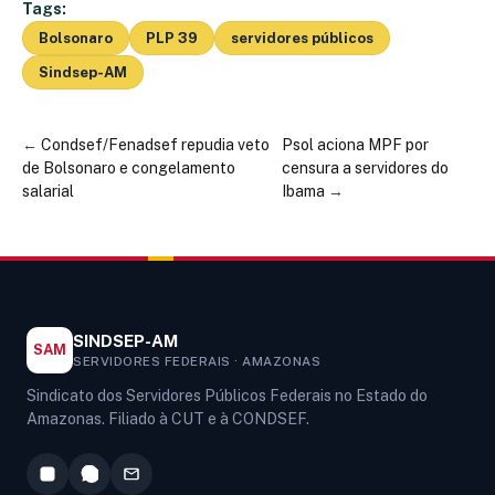
Tags:
Bolsonaro
PLP 39
servidores públicos
Sindsep-AM
←
Condsef/Fenadsef repudia veto
Psol aciona MPF por
de Bolsonaro e congelamento
censura a servidores do
salarial
Ibama
→
SINDSEP-AM
SAM
SERVIDORES FEDERAIS · AMAZONAS
Sindicato dos Servidores Públicos Federais no Estado do
Amazonas. Filiado à CUT e à CONDSEF.