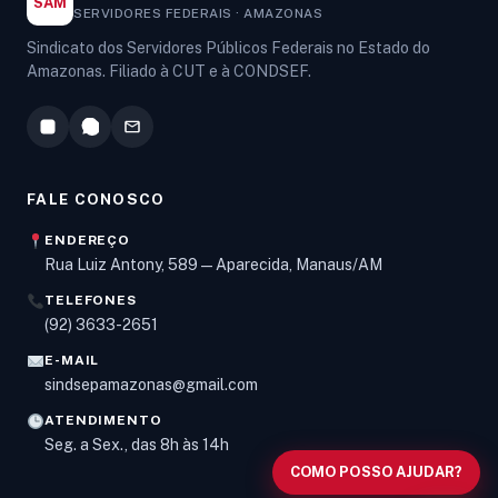
SAM
SERVIDORES FEDERAIS · AMAZONAS
Sindicato dos Servidores Públicos Federais no Estado do
Amazonas. Filiado à CUT e à CONDSEF.
FALE CONOSCO
ENDEREÇO
Rua Luiz Antony, 589 — Aparecida, Manaus/AM
TELEFONES
Olá! Digite um assunto e vou buscar em nossas
(92) 3633-2651
notícias, informes e páginas
.
E-MAIL
sindsepamazonas@gmail.com
ATENDIMENTO
Seg. a Sex., das 8h às 14h
COMO POSSO AJUDAR?