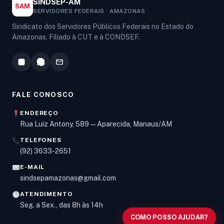
SINDSEP-AM
SAM
SERVIDORES FEDERAIS · AMAZONAS
Sindicato dos Servidores Públicos Federais no Estado do
Amazonas. Filiado à CUT e à CONDSEF.
FALE CONOSCO
ENDEREÇO
Rua Luiz Antony, 589 — Aparecida, Manaus/AM
TELEFONES
Olá! Digite um assunto e vou buscar em nossas
(92) 3633-2651
notícias, informes e páginas
.
E-MAIL
sindsepamazonas@gmail.com
ATENDIMENTO
Seg. a Sex., das 8h às 14h
COMO POSSO AJUDAR?