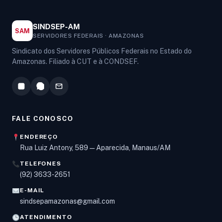
SINDSEP-AM
SAM
SERVIDORES FEDERAIS · AMAZONAS
Sindicato dos Servidores Públicos Federais no Estado do
Amazonas. Filiado à CUT e à CONDSEF.
FALE CONOSCO
ENDEREÇO
Rua Luiz Antony, 589 — Aparecida, Manaus/AM
TELEFONES
Olá! Digite um assunto e vou buscar em nossas
(92) 3633-2651
notícias, informes e páginas
.
E-MAIL
sindsepamazonas@gmail.com
ATENDIMENTO