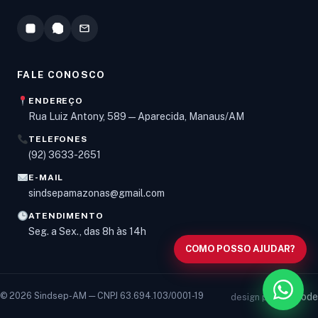
FALE CONOSCO
ENDEREÇO
Rua Luiz Antony, 589 — Aparecida, Manaus/AM
TELEFONES
Olá! Digite um assunto e vou buscar em nossas
(92) 3633-2651
notícias, informes e páginas
.
E-MAIL
sindsepamazonas@gmail.com
ATENDIMENTO
Seg. a Sex., das 8h às 14h
COMO POSSO AJUDAR?
© 2026 Sindsep-AM — CNPJ 63.694.103/0001-19
vancode
design por