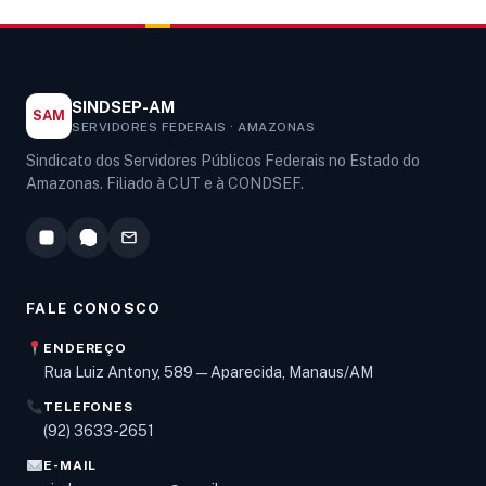
SINDSEP-AM
SAM
SERVIDORES FEDERAIS · AMAZONAS
Sindicato dos Servidores Públicos Federais no Estado do
Amazonas. Filiado à CUT e à CONDSEF.
FALE CONOSCO
ENDEREÇO
Rua Luiz Antony, 589 — Aparecida, Manaus/AM
TELEFONES
Olá! Digite um assunto e vou buscar em nossas
(92) 3633-2651
notícias, informes e páginas
.
E-MAIL