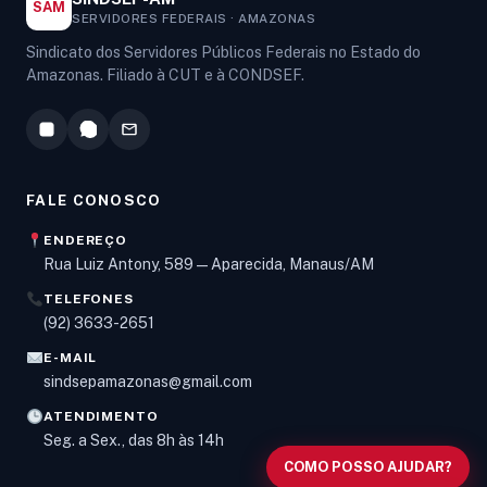
SAM
SERVIDORES FEDERAIS · AMAZONAS
Sindicato dos Servidores Públicos Federais no Estado do
Amazonas. Filiado à CUT e à CONDSEF.
FALE CONOSCO
ENDEREÇO
Rua Luiz Antony, 589 — Aparecida, Manaus/AM
TELEFONES
Olá! Digite um assunto e vou buscar em nossas
(92) 3633-2651
notícias, informes e páginas
.
E-MAIL
sindsepamazonas@gmail.com
ATENDIMENTO
Seg. a Sex., das 8h às 14h
COMO POSSO AJUDAR?