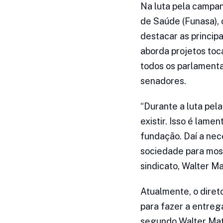
Na luta pela campan
de Saúde (Funasa), 
destacar as principa
aborda projetos toc
todos os parlamenta
senadores.
“Durante a luta pel
existir. Isso é lam
fundação. Daí a nec
sociedade para most
sindicato, Walter M
Atualmente, o diret
para fazer a entreg
segundo Walter Mato