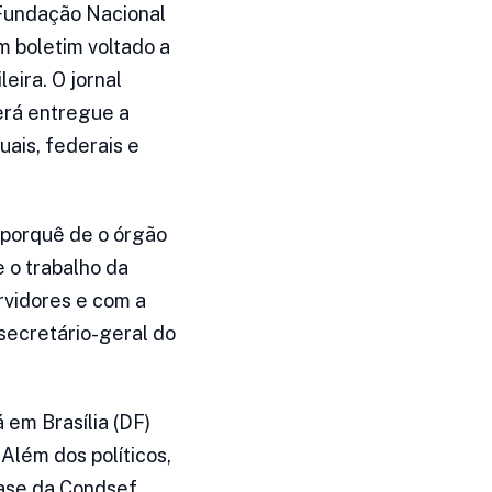
 Fundação Nacional
m boletim voltado a
eira. O jornal
erá entregue a
ais, federais e
 porquê de o órgão
 o trabalho da
rvidores e com a
secretário-geral do
 em Brasília (DF)
Além dos políticos,
base da Condsef.