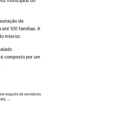
 62 municípios do
niestação de
até 100 famílias. A
 interior.
talado
t é composto por um
.
ra reajuste de servidores
a 9%
→