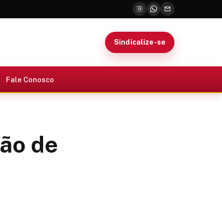
Sindicalize-se
Fale Conosco
ção de