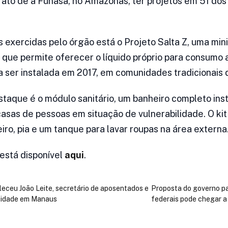
 fato de a Funasa, no Amazonas, ter projetos em 51 dos
s exercidas pelo órgão está o Projeto Salta Z, uma mi
que permite oferecer o líquido próprio para consumo a 
 ser instalada em 2017, em comunidades tradicionais do
staque é o módulo sanitário, um banheiro completo ins
asas de pessoas em situação de vulnerabilidade. O ki
eiro, pia e um tanque para lavar roupas na área externa
está disponível
aqui
.
leceu João Leite, secretário de aposentados e
Proposta do governo pa
tidade em Manaus
federais pode chegar 