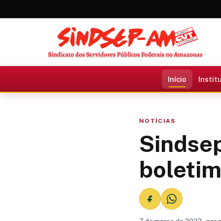
Início
Instit
NOTÍCIAS
Sindsep
boleti