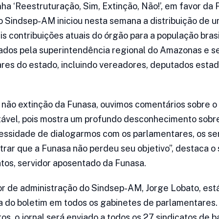
ha ‘Reestruturação, Sim, Extinção, Não!’, em favor da
o Sindsep-AM iniciou nesta semana a distribuição de u
is contribuições atuais do órgão para a população brasil
ados pela superintendência regional do Amazonas e s
res do estado, incluindo vereadores, deputados estadu
a não extinção da Funasa, ouvimos comentários sobre o
entável, pois mostra um profundo desconhecimento sobre
essidade de dialogarmos com os parlamentares, os se
rar que a Funasa não perdeu seu objetivo”, destaca o 
atos, servidor aposentado da Funasa.
or de administração do Sindsep-AM, Jorge Lobato, está
a do boletim em todos os gabinetes de parlamentares. 
s, o jornal será enviado a todos os 27 sindicatos de 