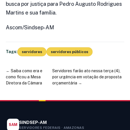
busca por justiça para Pedro Augusto Rodrigues
Martins e sua família.
Ascom/Sindsep-AM
Tags:
servidores
servidores públicos
←
Saiba como era e
Servidores farão ato nessa terça (4),
como ficou a Mesa
por urgência em votação de proposta
Diretora da Câmara
orçamentária
→
SINDSEP-AM
SAM
SERVIDORES FEDERAIS · AMAZONAS