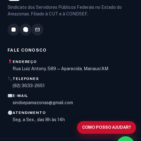
Sindicato dos Servidores Públicos Federais no Estado do
Amazonas. Filiado à CUT e à CONDSEF.
FALE CONOSCO
ENDEREÇO
Rua Luiz Antony, 589 — Aparecida, Manaus/AM
TELEFONES
Olá! Digite um assunto e vou buscar em nossas
(92) 3633-2651
notícias, informes e páginas
.
E-MAIL
sindsepamazonas@gmail.com
ATENDIMENTO
Seg. a Sex., das 8h às 14h
COMO POSSO AJUDAR?